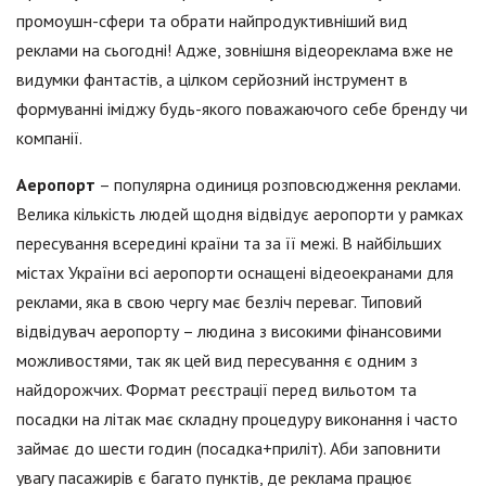
промоушн-сфери та обрати найпродуктивніший вид
реклами на сьогодні! Адже, зовнішня відеореклама вже не
видумки фантастів, а цілком серйозний інструмент в
формуванні іміджу будь-якого поважаючого себе бренду чи
компанії.
Аеропорт
– популярна одиниця розповсюдження реклами.
Велика кількість людей щодня відвідує аеропорти у рамках
пересування всередині країни та за її межі. В найбільших
містах України всі аеропорти оснащені відеоекранами для
реклами, яка в свою чергу має безліч переваг. Типовий
відвідувач аеропорту – людина з високими фінансовими
можливостями, так як цей вид пересування є одним з
найдорожчих. Формат реєстрації перед вильотом та
посадки на літак має складну процедуру виконання і часто
займає до шести годин (посадка+приліт). Аби заповнити
увагу пасажирів є багато пунктів, де реклама працює