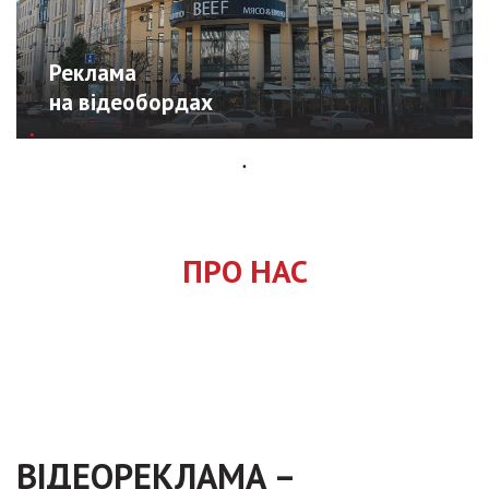
Реклама
на відеобордах
Реклама
на відеобордах
ПРО НАС
Indoor.Video пропонує Вам рекламу продукту чи
послуги на відеобордах всієї України! Відеорек...
Докладніше
ВІДЕОРЕКЛАМА –