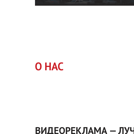
Реклама
на видеобордах
Indoor.Video предлагает рекламу
продукта или услуги на видеоэкранах в
супермаркетах всей Укр...
О НАС
Подробнее
ВИДЕОРЕКЛАМА — ЛУЧ