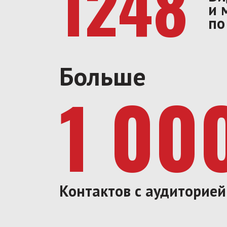
1248
и 
по
Больше
1 00
Контактов с аудиторие