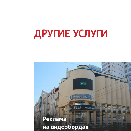
ДРУГИЕ УСЛУГИ
утных
утных
Реклама
на видеобордах