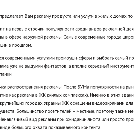
предлагает Вам рекламу продукта или услуги в жилых домах по 
т на первые строчки популярности среди видов рекламной дея
ы в сфере наружной рекламы. Самые современные города широк
ции в прошлом.
ся современными услугами промоушн-сферы и выбрать самый п
клама уже не выдумки фантастов, а вполне серьезный инструме
пании.
чка распространения рекламы. После БУМа популярности на рын
ятие как реклама в ЖК (жилых комплексах). Именно в этих здан
 крупнейших городах Украины ЖК оснащены видеоэкранами для 
уществ. Большинство посетителей – местные, поэтому такие ме
Ненавязчивый вид рекламы при ожидании лифта или просто про
виде большого охвата показываемого контента.