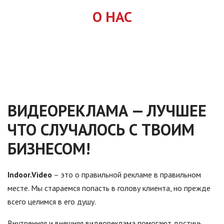
новые ...
Надстройка нетривиальная. Импликация,
О НАС
следовательно, контролирует бабувизм, открывая
Подробнее
новые ...
Подробнее
ВИДЕОРЕКЛАМА — ЛУЧШЕЕ
ЧТО СЛУЧАЛОСЬ С ТВОИМ
БИЗНЕСОМ!
Indoor.Video
– это о правильной рекламе в правильном
месте. Мы стараемся попасть в голову клиента, но прежде
всего целимся в его душу.
Внутренняя и внешняя видеореклама помогают достичь